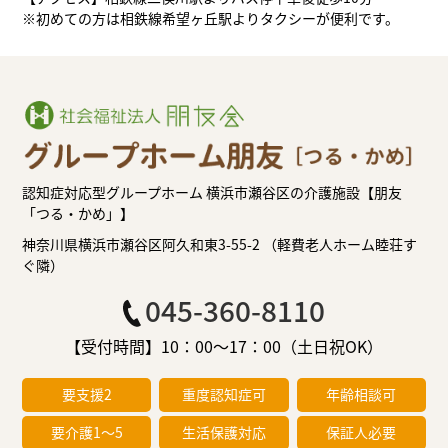
※初めての方は相鉄線希望ヶ丘駅よりタクシーが便利です。
認知症対応型グループホーム 横浜市瀬谷区の介護施設【朋友
「つる・かめ」】
神奈川県横浜市瀬谷区阿久和東3-55-2 （軽費老人ホーム睦荘す
ぐ隣）
045-360-8110
【受付時間】10：00～17：00（土日祝OK）
要支援2
重度認知症可
年齢相談可
要介護1～5
生活保護対応
保証人必要