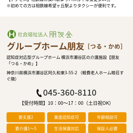
※初めての方は相鉄線希望ヶ丘駅よりタクシーが便利です。
認知症対応型グループホーム 横浜市瀬谷区の介護施設【朋友
「つる・かめ」】
神奈川県横浜市瀬谷区阿久和東3-55-2 （軽費老人ホーム睦荘す
ぐ隣）
045-360-8110
【受付時間】10：00～17：00（土日祝OK）
要支援2
重度認知症可
年齢相談可
要介護1～5
生活保護対応
保証人必要